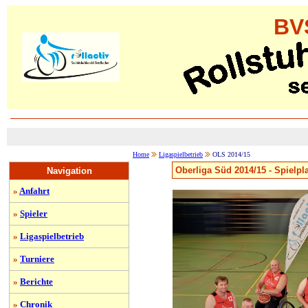
BV
Home
Ligaspielbetrieb
OLS 2014/15
Oberliga Süd 2014/15 - Spielp
Navigation
»
Anfahrt
»
Spieler
»
Ligaspielbetrieb
»
Turniere
»
Berichte
»
Chronik