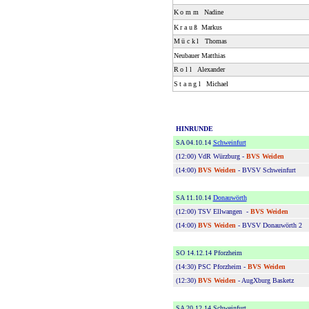
Komm
Nadine
Krauß
Markus
Mückl
Thomas
Neubauer Matthias
Roll
Alexander
Stangl
Michael
HINRUNDE
SA 04.10.14
Schweinfurt
(12:00) VdR Würzburg -
BVS Weiden
(14:00)
BVS Weiden
-
BVSV Schweinfurt
SA 11.10.14
Donauwörth
(12:00) TSV Ellwangen -
BVS Weiden
(14:00)
BVS Weiden
-
BVSV Donauwörth 2
SO 14.12.14 Pforzheim
(14:30)
PSC Pforzheim
-
BVS Weiden
(12:30)
BVS Weiden
-
AugXburg Basketz
SA 20.12.14 Schweinfurt