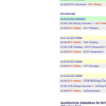
(14:00)
BVSV Schweinfurt -
BVS Weiden
RÜCKRUNDE
SA 10.01.2015 Heidelberg
(10:00)
SGK Rolling Chocolate 2 –
BVS Weid
(12:00)
BVS Weiden
– PSC Pforzheim
SA 17.01.2015 Weiden
(10:00)
BVS Weiden
– VdR Würzburg
(12:00) VdR Würzburg – BVSV Donauwörth 2
(14:00)
BVS Weiden
– BVSV Donauwörth 2
SA 28.02.2015 Weiden
(14:00)
BVS Weiden
– TSV Ellwangen
SA 21.03.2015 Weiden
– SGK Rolling Cho
(10:00)
BVS Weiden
(12:00) SGK Rolling Chocolate 2 – AuXburg B
(14:00)
BVS Weiden
– AuXburg Basketz