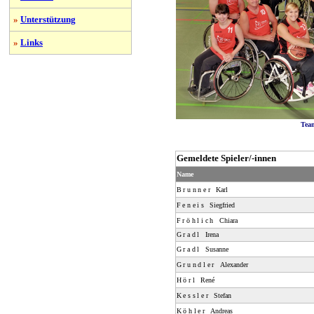
»
Unterstützung
»
Links
Tea
Gemeldete Spieler/-innen
Name
Brunner
Karl
Feneis
Siegfried
Fröhlich
Chiara
Gradl
Irena
Gradl
Susanne
Grundler
Alexander
Hörl
René
Kessler
Stefan
Köhler
Andreas