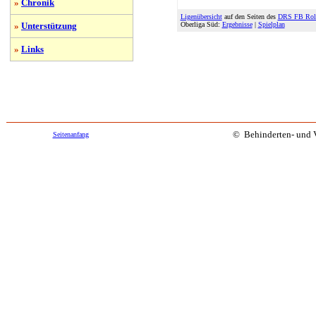
»
Chronik
Ligenübersicht
auf den Seiten des
DRS FB Rolls
»
Unterstützung
Oberliga Süd:
Ergebnisse
|
Spielplan
»
Links
© Behinderten- und Vi
Seitenanfang